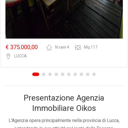
N.vani 4
€ 375.000,00
LUCCA
Presentazione Agenzia
Immobiliare Oikos
L'Agenzia opera principalmente nella provincia di Lucca,